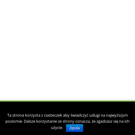
Copyright © 2017. Zaprojektowane przez
csgroup.pl
.
Ta strona korzysta z ciasteczek aby świadczyć usługi na najwyższym
Strona główna
O kancelarii
Księgowość
Doradztwo podatkowe
poziomie. Dalsze korzystanie ze strony oznacza, że zgadzasz się na ich
Kadry i płace
Druki pracownicze do pobrania
Kontakt
użycie.
Zgoda
Polityka prywatności