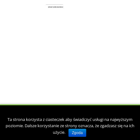
Copyright © 2017. Zaprojektowane przez
csgroup.pl
.
Ta strona korzysta z ciasteczek aby świadczyć usługi na najwyższym
Strona główna
O kancelarii
Księgowość
Doradztwo podatkowe
poziomie. Dalsze korzystanie ze strony oznacza, że zgadzasz się na ich
Kadry i płace
Druki pracownicze do pobrania
Kontakt
użycie.
Zgoda
Polityka prywatności