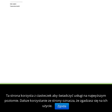
Copyright © 2017. Zaprojektowane przez
csgroup.pl
.
Ta strona korzysta z ciasteczek aby świadczyć usługi na najwyższym
Strona główna
O kancelarii
Księgowość
Doradztwo podatkowe
poziomie. Dalsze korzystanie ze strony oznacza, że zgadzasz się na ich
Kadry i płace
Druki pracownicze do pobrania
Kontakt
użycie.
Zgoda
Polityka prywatności