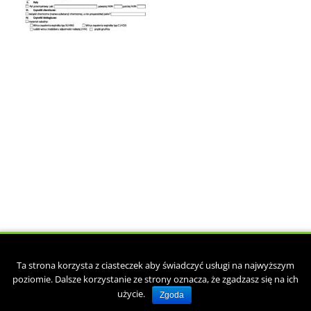
Copyright © 2017. Zaprojektowane przez
csgroup.pl
.
Ta strona korzysta z ciasteczek aby świadczyć usługi na najwyższym
Strona główna
O kancelarii
Księgowość
Doradztwo podatkowe
poziomie. Dalsze korzystanie ze strony oznacza, że zgadzasz się na ich
Kadry i płace
Druki pracownicze do pobrania
Kontakt
użycie.
Zgoda
Polityka prywatności